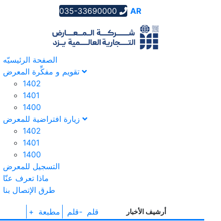
035-33690000
AR
EN
FA
الصفحة الرئیسیّه
تقویم و مفکِّرة المعرض
1402
1401
1400
زيارة افتراضية للمعرض
1402
1401
1400
التسجیل للمعرض
ماذا تعرف عنّا
طرق الإتصال بنا
+ قلم
-قلم
مطبعة
أرشيف الأخبار