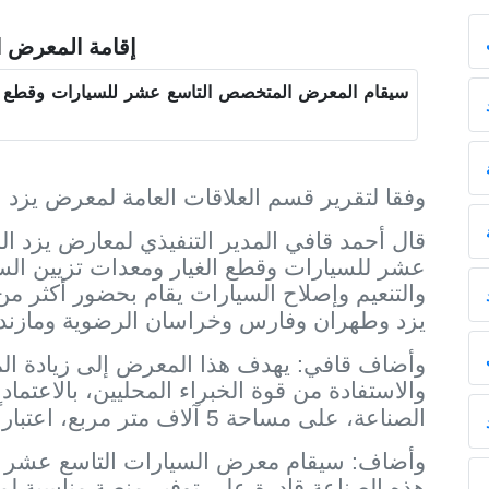
إقامة المعرض ا
سيقام المعرض المتخصص التاسع عشر للسيارات وقطع ال
وفقا لتقرير قسم العلاقات العامة لمعرض يزد ا
قال أحمد قافي المدیر التنفيذي لمعارض يزد ا
عشر للسيارات وقطع الغيار ومعدات تزيين الس
يزد وطهران وفارس وخراسان الرضویة ومازند
وأضاف قافي: يهدف هذا المعرض إلى زيادة المع
والاستفادة من قوة الخبراء المحليين، بالاعتما
الصناعة، على مساحة 5 آلاف متر مربع، اعتباراً من 9 يناير لـ 4 أيام
وأضاف: سيقام معرض السيارات التاسع عشر 
هذه الصناعة قادرة على توفير منصة مناسبة ل