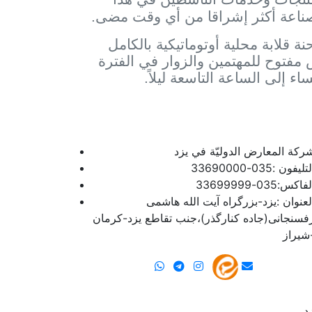
صناعة أكثر إشراقا من أي وقت مضى.
ة قلابة محلية أوتوماتيكية بالكامل
ض مفتوح للمهتمين والزوار في الفترة
رکة المعارض الدولیّة في یزد
تلیفون :035-33690000
فاکس:035-33699999
لعنوان :یزد-بزرگراه آیت الله هاشمی
فسنجانی(جاده کنارگذر)،جنب تقاطع یزد-کرمان
شیراز
د