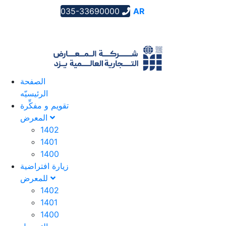
035-33690000
AR
EN
FA
الصفحة
الرئیسیّه
تقویم و مفکِّرة
المعرض
1402
1401
1400
زيارة افتراضية
للمعرض
1402
1401
1400