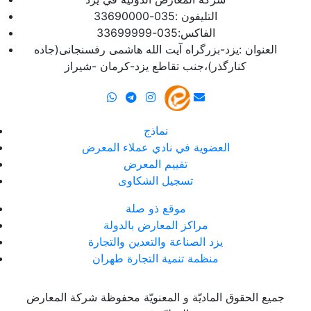
التلیفون :035-33690000
الفاکس:035-33699999
العنوان :یزد-بزرگراه آیت الله هاشمی رفسنجانی(جاده
کنارگذر)،جنب تقاطع یزد-کرمان -شیراز
نماذج
العضوية في نادي عملاء المعرض
تقييم المعرض
تسجيل الشكاوى
موقع ذو صلة
مراكز المعارض بالدولة
يزد الصناعة والتعدين والتجارة
منظمة تنمية التجارة طهران
جمیع الحقوق المادیّة و المعنویّة محفوظة شرکة المعارض