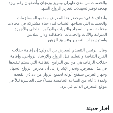
والخدمات من مدن طهران وتبريز وزنجان وأصفهان وقم ويزد
بهدف توفير تسهيلات لتعزيز الزواج السهل.
وأضاف قافي: سیحضر هذا المعرض مقدمو المستلزمات
والخدمات التي يحتاجها الشباب لبدء حياة مشتركة في مجالات
مختلفة ، منها: السجاد والثريات والديكور الداخلي والأجهزة
المنزلية والأثاث والخدمات الاحتفالية ودار الملابس
واستوديوهات التصوير وتنسيق الزهور.
وقال الرئيس التنفيذي لمعرض يزد الدولي: إن إقامة حفلات
الفرح الثقافية والتعلیم قبل الزواج والإرشاد الزواجي، وإقامة
حفلات الزفاف هي من بين البرامج الثقافية التي سيتم تنفيذها
في هذا المعرض. وتجدر الإشارة إلى أن معرض الزواج السهل
وجهاز العرس سيفتح أبوابه لجميع الزوار من 23 ذي القعدة
ولمدة 5 أيام من الساعة الخامسة مساءً حتى العاشرة لیلاً في
موقع المعرض الدائم في يزد.
أخبار حديثة