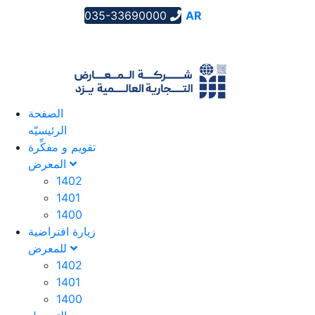
035-33690000
AR
EN
FA
الصفحة
الرئیسیّه
تقویم و مفکِّرة
المعرض
1402
1401
1400
زيارة افتراضية
للمعرض
1402
1401
1400