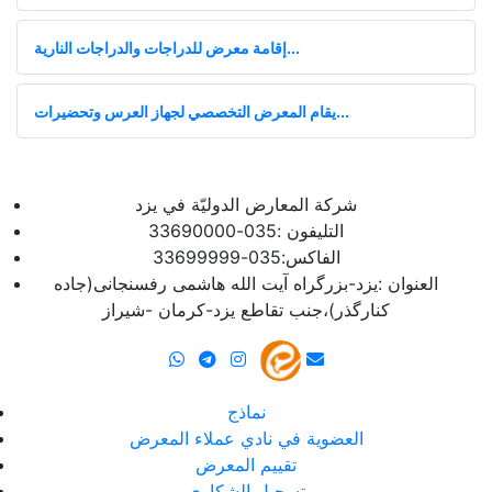
إقامة معرض للدراجات والدراجات النارية...
يقام المعرض التخصصي لجهاز العرس وتحضيرات...
شرکة المعارض الدولیّة في یزد
التلیفون :035-33690000
الفاکس:035-33699999
العنوان :یزد-بزرگراه آیت الله هاشمی رفسنجانی(جاده
کنارگذر)،جنب تقاطع یزد-کرمان -شیراز
نماذج
العضوية في نادي عملاء المعرض
تقييم المعرض
تسجيل الشكاوى