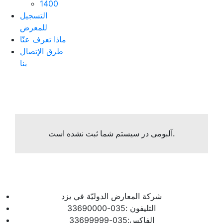
1400
التسجیل
للمعرض
ماذا تعرف عنّا
طرق الإتصال
بنا
آلبومی در سیستم شما ثبت نشده است.
شرکة المعارض الدولیّة في یزد
التلیفون :035-33690000
الفاکس:035-33699999