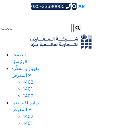
035-33690000
AR
EN
FA
الصفحة
الرئیسیّه
تقویم و مفکِّرة
المعرض
1402
1401
1400
زيارة افتراضية
للمعرض
1402
1401