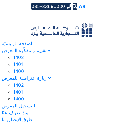
035-33690000
AR
EN
FA
الصفحة الرئیسیّه
تقویم و مفکِّرة المعرض
1402
1401
1400
زيارة افتراضية للمعرض
1402
1401
1400
التسجیل للمعرض
ماذا تعرف عنّا
طرق الإتصال بنا