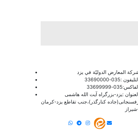
رکة المعارض الدولیّة في یزد
تلیفون :035-33690000
فاکس:035-33699999
لعنوان :یزد-بزرگراه آیت الله هاشمی
فسنجانی(جاده کنارگذر)،جنب تقاطع یزد-کرمان
شیراز