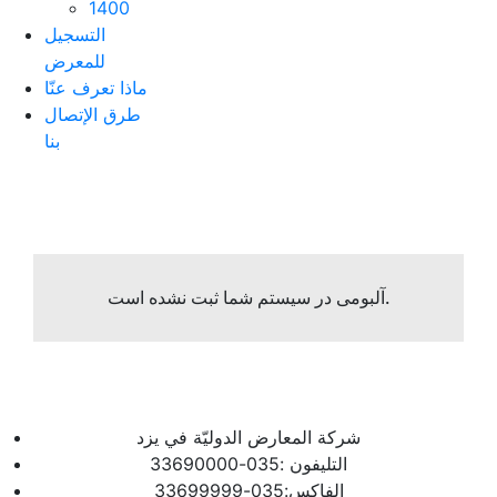
1400
التسجیل
للمعرض
ماذا تعرف عنّا
طرق الإتصال
بنا
آلبومی در سیستم شما ثبت نشده است.
شرکة المعارض الدولیّة في یزد
التلیفون :035-33690000
الفاکس:035-33699999