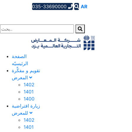
035-33690000
AR
EN
FA
الصفحة
الرئیسیّه
تقویم و مفکِّرة
المعرض
1402
1401
1400
زيارة افتراضية
للمعرض
1402
1401