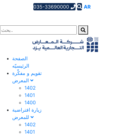
035-33690000
AR
EN
FA
الصفحة
الرئیسیّه
تقویم و مفکِّرة
المعرض
1402
1401
1400
زيارة افتراضية
للمعرض
1402
1401