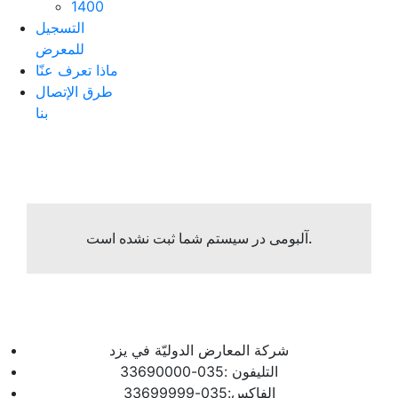
1400
التسجیل
للمعرض
ماذا تعرف عنّا
طرق الإتصال
بنا
آلبومی در سیستم شما ثبت نشده است.
شرکة المعارض الدولیّة في یزد
التلیفون :035-33690000
الفاکس:035-33699999