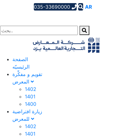
035-33690000
AR
EN
FA
الصفحة
الرئیسیّه
تقویم و مفکِّرة
المعرض
1402
1401
1400
زيارة افتراضية
للمعرض
1402
1401