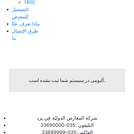
1400
التسجیل
للمعرض
ماذا تعرف عنّا
طرق الإتصال
بنا
آلبومی در سیستم شما ثبت نشده است.
شرکة المعارض الدولیّة في یزد
التلیفون :035-33690000
الفاکس:035-33699999