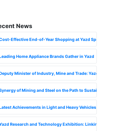
ecent News
Cost-Effective End-of-Year Shopping at Yazd Spring Sale Exhibiti
Leading Home Appliance Brands Gather in Yazd
Deputy Minister of Industry, Mine and Trade: Yazd Mining Exhibitio
Synergy of Mining and Steel on the Path to Sustainable Developm
Latest Achievements in Light and Heavy Vehicles at Yazd Internati
Yazd Research and Technology Exhibition: Linking Knowledge, Ind