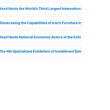
Yazd Hosts the World’s Third Largest International Ceramic Tile Ex
Showcasing the Capabilities of Iran’s Furniture Industry in Yazd
Yazd Hosts National Economic Actors at the Exhibition on Financia
The 4th Specialized Exhibition of Installment Sales of Goods; A Go