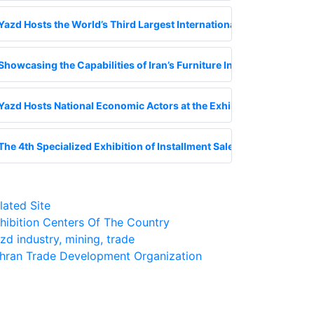
Yazd Hosts the World’s Third Largest International Ceramic Tile Ex
Showcasing the Capabilities of Iran’s Furniture Industry in Yazd
Yazd Hosts National Economic Actors at the Exhibition on Financia
The 4th Specialized Exhibition of Installment Sales of Goods; A Go
lated Site
hibition Centers Of The Country
zd industry, mining, trade
hran Trade Development Organization