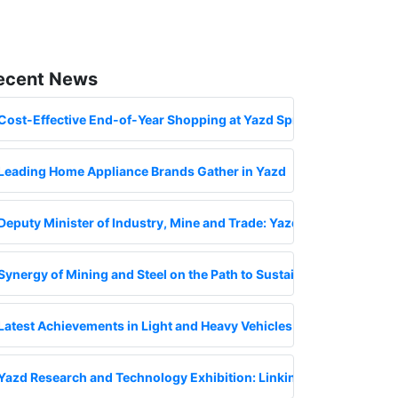
ecent News
Cost-Effective End-of-Year Shopping at Yazd Spring Sale Exhibiti
Leading Home Appliance Brands Gather in Yazd
Deputy Minister of Industry, Mine and Trade: Yazd Mining Exhibitio
Synergy of Mining and Steel on the Path to Sustainable Developm
Latest Achievements in Light and Heavy Vehicles at Yazd Internati
Yazd Research and Technology Exhibition: Linking Knowledge, Ind