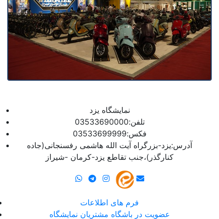
نمایشگاه یزد
تلفن:03533690000
فکس:03533699999
آدرس:یزد-بزرگراه آیت الله هاشمی رفسنجانی(جاده
کنارگذر)،جنب تقاطع یزد-کرمان -شیراز
فرم های اطلاعات
عضویت در باشگاه مشتریان نمایشگاه