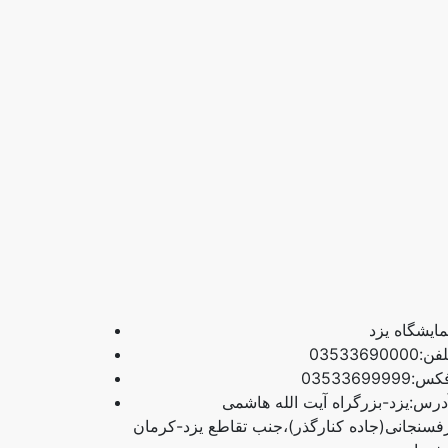
مایشگاه یزد
فن:03533690000
س:03533699999
درس:یزد-بزرگراه آیت الله هاشمی
فسنجانی(جاده کنارگذر)،جنب تقاطع یزد-کرمان