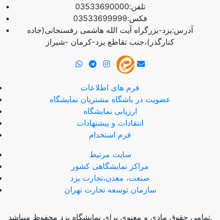
تلفن:03533690000
فکس:03533699999
آدرس:یزد-بزرگراه آیت الله هاشمی رفسنجانی(جاده
کنارگذر)،جنب تقاطع یزد-کرمان -شیراز
فرم های اطلاعات
عضویت در باشگاه مشتریان نمایشگاه
ارزیابی نمایشگاه
انتقادات و پیشنهادات
فرم استخدام
سایت مرتبط
مراکز نمایشگاهی کشور
صنعت، معدن،تجارت یزد
سازمان توسعه تجارت تهران
تمامی حقوق مادی و معنوی برای نمایشگاه یزد محفوظ میباشد.