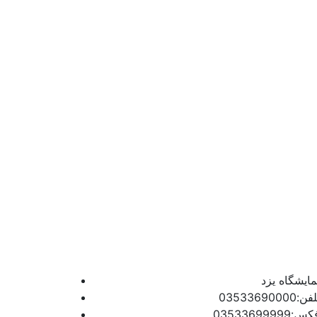
مایشگاه یزد
فن:03533690000
س:03533699999