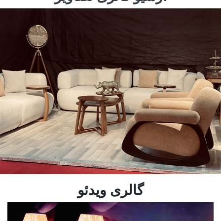
گالری ویدئو