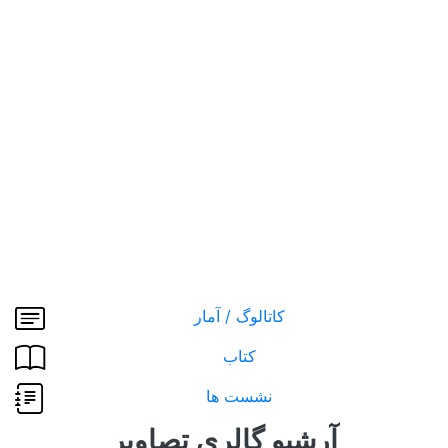
کاتالوگ / آمار
کتاب
نشست ها
آرشیو گالری تصاویر