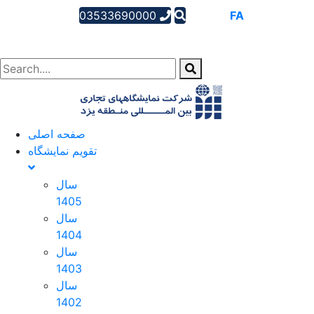
03533690000
AR
EN
FA
صفحه اصلی
تقویم نمایشگاه
سال
1405
سال
1404
سال
1403
سال
1402