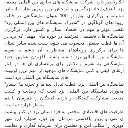
انکارناپذیر دارد. شرکت نمایشگاه های تجاری بین المللی منطقه
یزد با هدف ایجاد بزرگترین و اثربخش ترین ویترین تجارت استان،
سالیانه با برگزاری بیش از 100 عنوان نمایشگاهی در قالب
رویدادهای گوناگون در "شهرک نمایشگاه های بین المللی یزد"
نقشی موثر و مهم در اقتصاد استان و کشور دارد. برگزاری
نمایشگاه های تخصصی قدرتمند در حوزه های مهمی که یزد در
آن ها قطب صنعتی محسوب می شود، سبب شده سایر استان
ها برای برگزاری رویدادهای متناظر با آن چشم به تقویم
نمایشگاه بین المللی یزد داشته باشند. افزودن عناوین جدید
نمایشگاهی به تقویم و تلاش برای برندسازی آن ها در کنار
ارتقای کیفی و کمی نمایشگاه های موجود از مهم ترین اولویت
های نمایشگاه بین المللی یزد است.
"نمایشگاه بین المللی یزد، قطب تبادل ایده ها و تجربه ها" شعار
محوری نمایشگاه بین المللی یزد است که رضایت و کسب
منفعت مشارکت کنندگان و بازدید کنندگان را همزمان با هم
مدنظر قرارداده است.
ظرفیت های اقتصادی منحصر به فرد استان یزد در کنار پیشینه
ی غنی و پربار پاکدستی مردمان این دیار، همواره این شهر
کویری را مکانی امن و مطمئن برای سرمایه گذاری و فعالیت