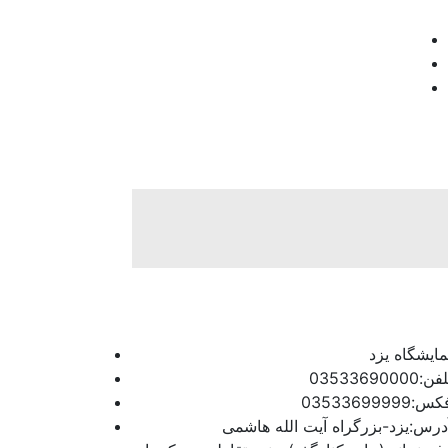
مایشگاه یزد
فن:03533690000
س:03533699999
درس:یزد-بزرگراه آیت الله هاشمی