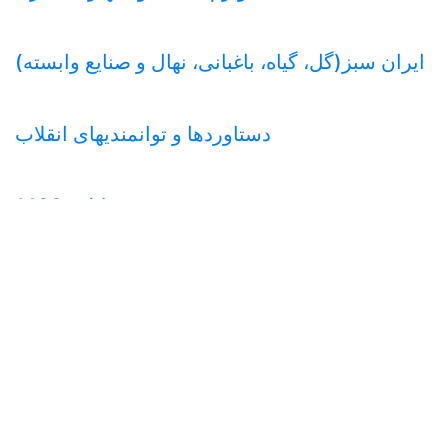
ایران سبز(گل، گیاه، باغبانی، نهال و صنایع وابسته)
دستاوردها و توانمندیهای انقلاب
خودرو، دوچرخه، موتورسیکلت 1400
نمایشگاه لوستر، معماری داخلی 1400
ماشین آلات و صنایع وابسته کاشی و سرامیک
دستاوردهای پژوهش، فناوری و فن بازار و
کامیتکس 14