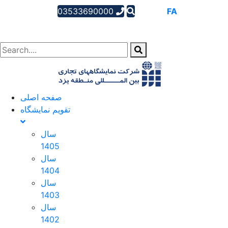
03533690000
AR
EN
FA
صفحه اصلی
تقویم نمایشگاه
سال
1405
سال
1404
سال
1403
سال
1402