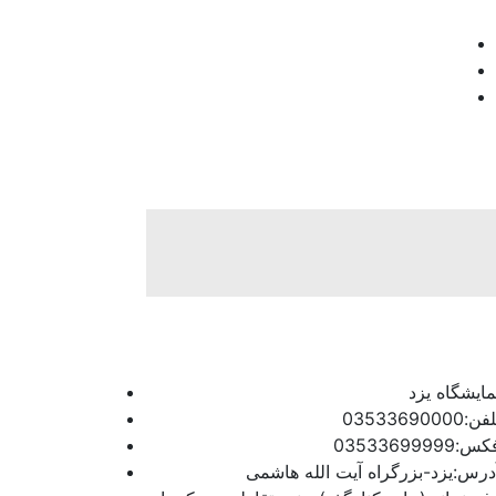
مایشگاه یزد
فن:03533690000
س:03533699999
درس:یزد-بزرگراه آیت الله هاشمی