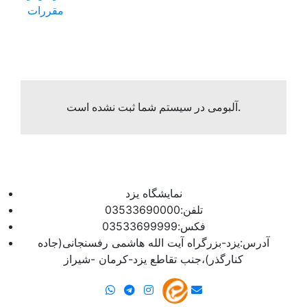
مقررات
آلبومی در سیستم شما ثبت نشده است.
نمایشگاه یزد
تلفن:03533690000
فکس:03533699999
آدرس:یزد-بزرگراه آیت الله هاشمی رفسنجانی(جاده
کنارگذر)،جنب تقاطع یزد-کرمان -شیراز