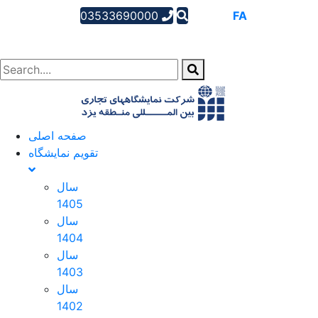
03533690000
AR
EN
FA
صفحه اصلی
تقویم نمایشگاه
سال
1405
سال
1404
سال
1403
سال
1402