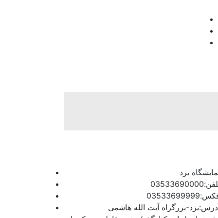
مایشگاه یزد
فن:03533690000
س:03533699999
درس:یزد-بزرگراه آیت الله هاشمی