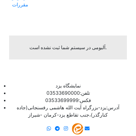
مقررات
آلبومی در سیستم شما ثبت نشده است.
نمایشگاه یزد
تلفن:03533690000
فکس:03533699999
آدرس:یزد-بزرگراه آیت الله هاشمی رفسنجانی(جاده
کنارگذر)،جنب تقاطع یزد-کرمان -شیراز