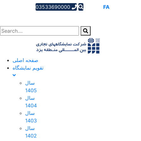
03533690000
AR
EN
FA
صفحه اصلی
تقویم نمایشگاه
سال
1405
سال
1404
سال
1403
سال
1402