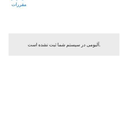
مقررات
آلبومی در سیستم شما ثبت نشده است.
نمایشگاه یزد
تلفن:03533690000
فکس:03533699999
آدرس:یزد-بزرگراه آیت الله هاشمی رفسنجانی(جاده
کنارگذر)،جنب تقاطع یزد-کرمان -شیراز