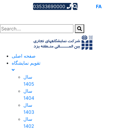
03533690000
AR
EN
FA
صفحه اصلی
تقویم نمایشگاه
سال
1405
سال
1404
سال
1403
سال
1402