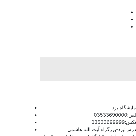
مایشگاه یزد
فن:03533690000
س:03533699999
درس:یزد-بزرگراه آیت الله هاشمی