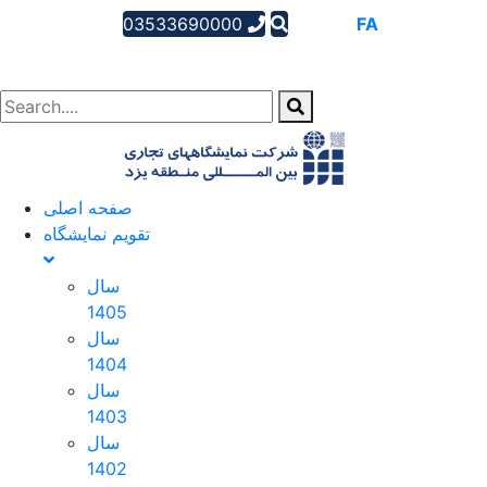
03533690000
AR
EN
FA
صفحه اصلی
تقویم نمایشگاه
سال
1405
سال
1404
سال
1403
سال
1402