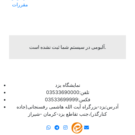
مقررات
آلبومی در سیستم شما ثبت نشده است.
نمایشگاه یزد
تلفن:03533690000
فکس:03533699999
آدرس:یزد-بزرگراه آیت الله هاشمی رفسنجانی(جاده
کنارگذر)،جنب تقاطع یزد-کرمان -شیراز