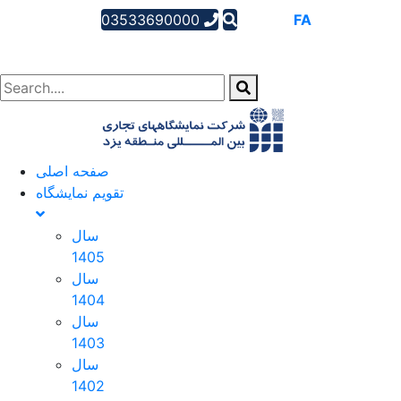
03533690000
AR
EN
FA
صفحه اصلی
تقویم نمایشگاه
سال
1405
سال
1404
سال
1403
سال
1402