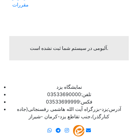
مقررات
آلبومی در سیستم شما ثبت نشده است.
نمایشگاه یزد
تلفن:03533690000
فکس:03533699999
آدرس:یزد-بزرگراه آیت الله هاشمی رفسنجانی(جاده
کنارگذر)،جنب تقاطع یزد-کرمان -شیراز