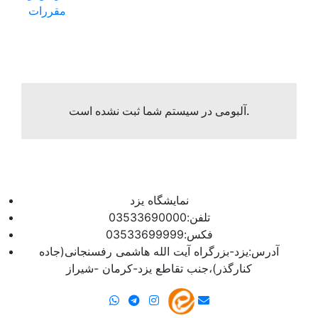
مقررات
آلبومی در سیستم شما ثبت نشده است.
نمایشگاه یزد
تلفن:03533690000
فکس:03533699999
آدرس:یزد-بزرگراه آیت الله هاشمی رفسنجانی(جاده
کنارگذر)،جنب تقاطع یزد-کرمان -شیراز