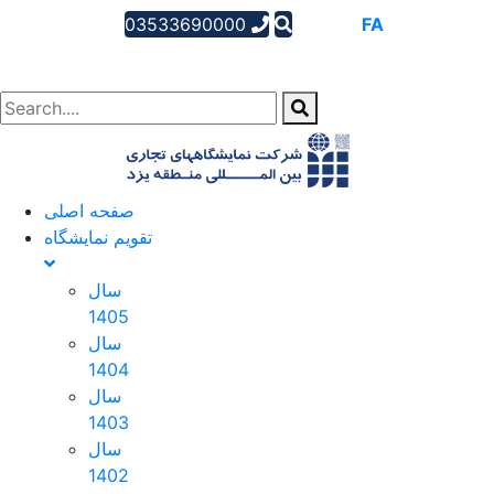
03533690000
AR
EN
FA
صفحه اصلی
تقویم نمایشگاه
سال
1405
سال
1404
سال
1403
سال
1402