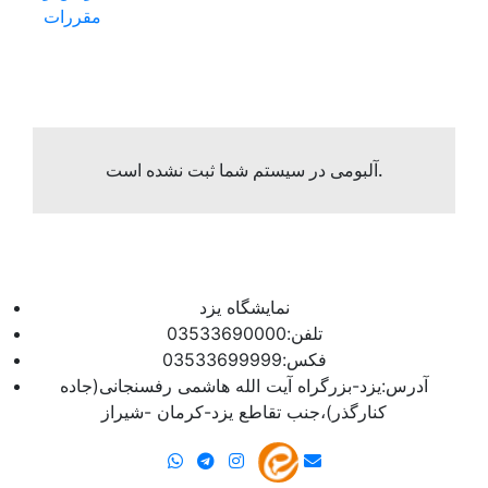
مقررات
آلبومی در سیستم شما ثبت نشده است.
نمایشگاه یزد
تلفن:03533690000
فکس:03533699999
آدرس:یزد-بزرگراه آیت الله هاشمی رفسنجانی(جاده
کنارگذر)،جنب تقاطع یزد-کرمان -شیراز