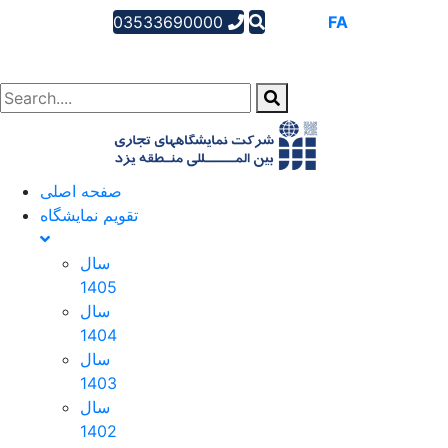
03533690000
AR
EN
FA
صفحه اصلی
تقویم نمایشگاه
سال
1405
سال
1404
سال
1403
سال
1402