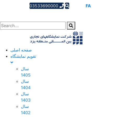
03533690000
AR
EN
FA
صفحه اصلی
تقویم نمایشگاه
سال
1405
سال
1404
سال
1403
سال
1402