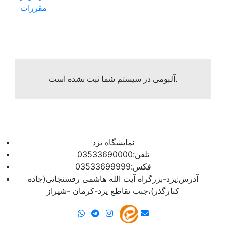
مقررات
آلبومی در سیستم شما ثبت نشده است.
نمایشگاه یزد
تلفن:03533690000
فکس:03533699999
آدرس:یزد-بزرگراه آیت الله هاشمی رفسنجانی(جاده
کنارگذر)،جنب تقاطع یزد-کرمان -شیراز