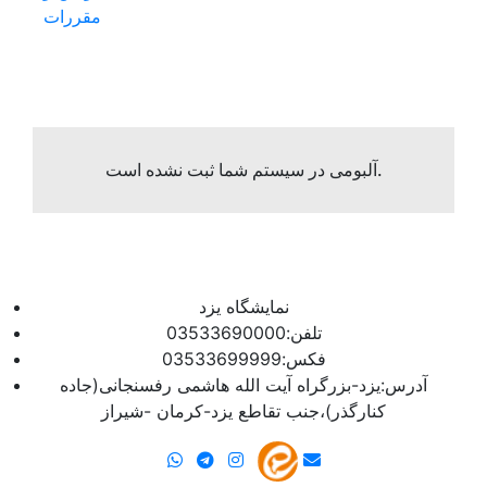
مقررات
آلبومی در سیستم شما ثبت نشده است.
نمایشگاه یزد
تلفن:03533690000
فکس:03533699999
آدرس:یزد-بزرگراه آیت الله هاشمی رفسنجانی(جاده
کنارگذر)،جنب تقاطع یزد-کرمان -شیراز