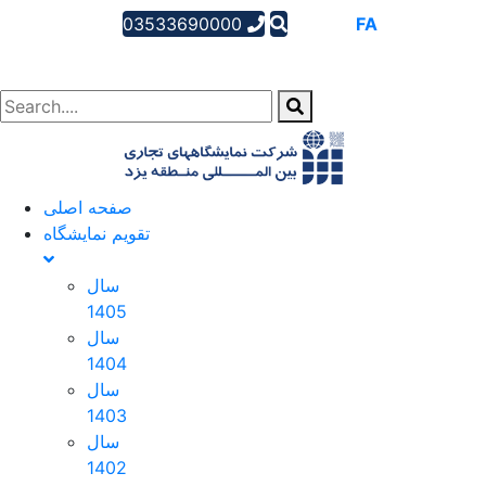
03533690000
AR
EN
FA
صفحه اصلی
تقویم نمایشگاه
سال
1405
سال
1404
سال
1403
سال
1402