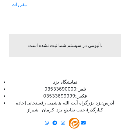
مقررات
آلبومی در سیستم شما ثبت نشده است.
نمایشگاه یزد
تلفن:03533690000
فکس:03533699999
آدرس:یزد-بزرگراه آیت الله هاشمی رفسنجانی(جاده
کنارگذر)،جنب تقاطع یزد-کرمان -شیراز