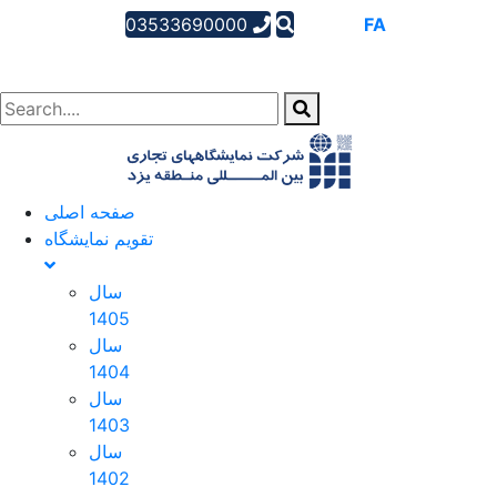
03533690000
AR
EN
FA
صفحه اصلی
تقویم نمایشگاه
سال
1405
سال
1404
سال
1403
سال
1402