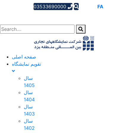
03533690000
AR
EN
FA
صفحه اصلی
تقویم نمایشگاه
سال
1405
سال
1404
سال
1403
سال
1402