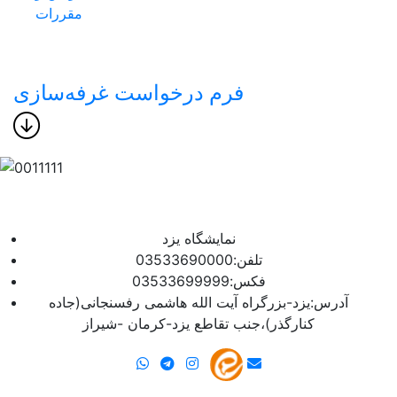
مقررات
فرم درخواست غرفه‌سازی
نمایشگاه یزد
تلفن:03533690000
فکس:03533699999
آدرس:یزد-بزرگراه آیت الله هاشمی رفسنجانی(جاده
کنارگذر)،جنب تقاطع یزد-کرمان -شیراز